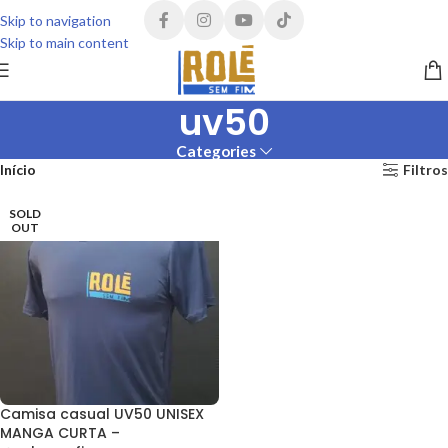
Skip to navigation
Skip to main content
uv50
Categories
Início
Filtros
SOLD
OUT
Camisa casual UV50 UNISEX
MANGA CURTA –