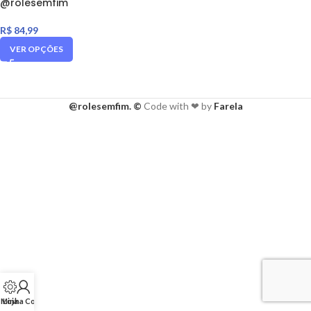
@rolesemfim
R$
84,99
VER OPÇÕES
@rolesemfim. ©
Code with ❤ by
Farela
Minha Conta
Loja