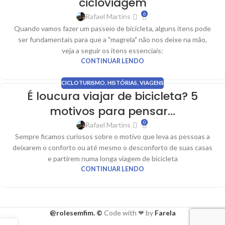
cicloviagem
6
Rafael Martins
Quando vamos fazer um passeio de bicicleta, alguns itens pode
ser fundamentais para que a "magrela" não nos deixe na mão,
veja a seguir os itens essenciais:
CONTINUAR LENDO
CICLOTURISMO
,
HISTÓRIAS
,
VIAGENS
É loucura viajar de bicicleta? 5
motivos para pensar…
0
Rafael Martins
Sempre ficamos curiosos sobre o motivo que leva as pessoas a
deixarem o conforto ou até mesmo o desconforto de suas casas
e partirem numa longa viagem de bicicleta
CONTINUAR LENDO
@rolesemfim. ©
Code with ❤ by
Farela