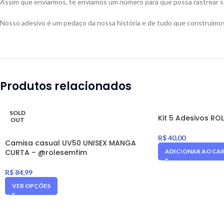
Assim que enviarmos, te enviamos um número para que possa rastrear se
Nosso adesivo é um pedaço da nossa história e de tudo que construímos
Produtos relacionados
SOLD
Kit 5 Adesivos ROL
OUT
R$
40,00
Camisa casual UV50 UNISEX MANGA
CURTA – @rolesemfim
ADICIONAR AO CA
R$
84,99
VER OPÇÕES