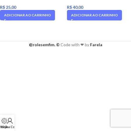
R$
25,00
R$
40,00
ADICIONAR AO CARRINHO
ADICIONAR AO CARRINHO
@rolesemfim. ©
Code with ❤ by
Farela
Minha Conta
Loja